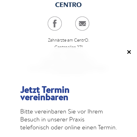
Zahnärzte am CentrO.
Centroallee 271
46047 Oberhausen
Clo
Direkt neben dem Parkhaus 6.
this
Ausreichend kostenfreie Parkmöglichkeiten.
mod
T
0208. 29 28 27
E
info@z-a-c.eu
Jetzt Termin
vereinbaren
Öffnungszeiten:
Montag bis Freitag: 07.00 - 21.00 Uhr
Bitte vereinbaren Sie vor Ihrem
Samstag: 09.00 - 13.00 Uhr (nach Vereinbarung)
Besuch in unserer Praxis
telefonisch oder online einen Termin.
IMPRESSUM
DATENSCHUTZ