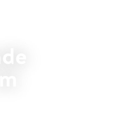
nde
im