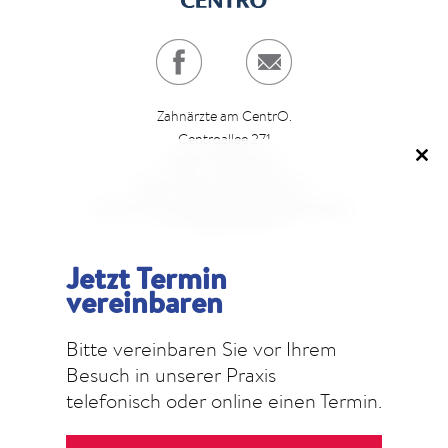
Zahnärzte am CentrO.
Centroallee 271
46047 Oberhausen
Clo
Direkt neben dem Parkhaus 6.
this
Ausreichend kostenfreie Parkmöglichkeiten.
mod
T
0208. 29 28 27
E
info@z-a-c.eu
Jetzt Termin
vereinbaren
Öffnungszeiten:
Montag bis Freitag: 07.00 - 21.00 Uhr
Bitte vereinbaren Sie vor Ihrem
Samstag: 09.00 - 13.00 Uhr (nach Vereinbarung)
Besuch in unserer Praxis
telefonisch oder online einen Termin.
IMPRESSUM
DATENSCHUTZ
2026