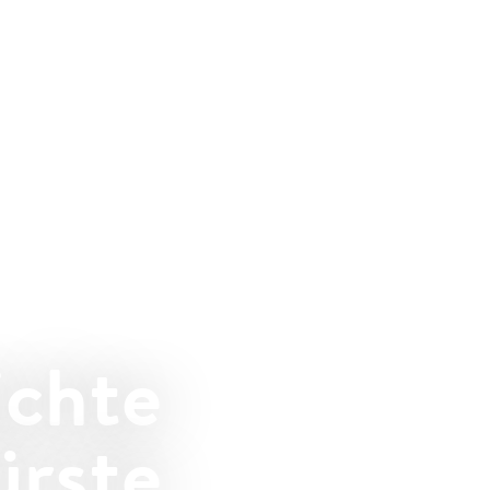
ichte
ürste