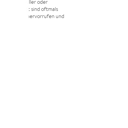
aumen, Schnuller oder
module
 Das Resultat sind oftmals
r Schlucken hervorrufen und
en. Viele Kiefer- und
rringern oder gar ganz
sjahr erfolgen. Eine weitere
n ist dabei empfehlenswert,
 und zwölften Lebensjahr
t der Kiefer schon