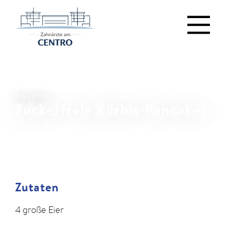
MAGAZIN
Zuckerfreie Kürbis-Pancakes
Zutaten
4 große Eier