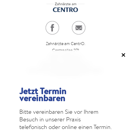
Zahnärzte am CentrO.
Centroallee 271
46047 Oberhausen
Clo
Direkt neben dem Parkhaus 6.
this
Ausreichend kostenfreie Parkmöglichkeiten.
mod
T
0208. 29 28 27
E
info@z-a-c.eu
Jetzt Termin
vereinbaren
Öffnungszeiten:
Montag bis Freitag: 07.00 - 21.00 Uhr
Bitte vereinbaren Sie vor Ihrem
Samstag: 09.00 - 13.00 Uhr (nach Vereinbarung)
Besuch in unserer Praxis
telefonisch oder online einen Termin.
IMPRESSUM