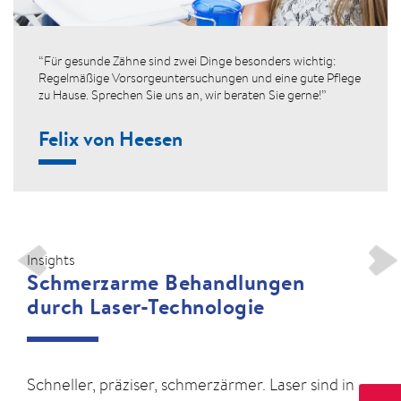
“Für gesunde Zähne sind zwei Dinge besonders wichtig:
Regelmäßige Vorsorgeuntersuchungen und eine gute Pflege
zu Hause. Sprechen Sie uns an, wir beraten Sie gerne!”
Felix von Heesen
Insights
Eigener, separater
Schmerzarme Behandlungen
Prophylaxebereich
durch Laser-Technologie
Seit Anfang des Jahres 2006 steht uns in der
Schneller, präziser, schmerzärmer. Laser sind in