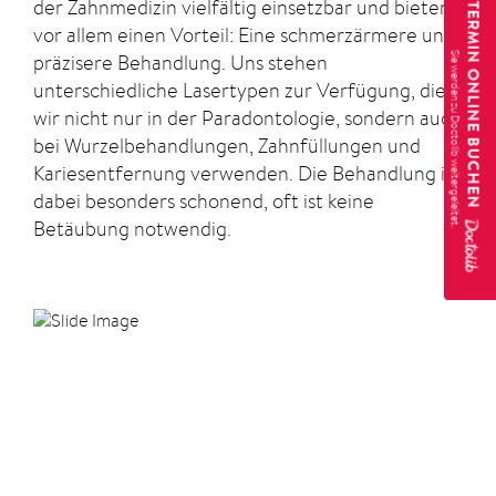
Praxis ein eigener, separater Prophylaxebereich
der Zahnmedizin vielfältig einsetzbar und bieten
TERMIN ONLINE BUCHEN
zur Verfügung. Für welche Behandlung sie sich
vor allem einen Vorteil: Eine schmerzärmere und
auch interessieren, sprechen Sie uns einfach an.
präzisere Behandlung. Uns stehen
Unser Prophylaxeteam steht Ihnen bei allen
unterschiedliche Lasertypen zur Verfügung, die
Möglichkeiten gerne beratend zur Verfügung.
wir nicht nur in der Paradontologie, sondern auch
bei Wurzelbehandlungen, Zahnfüllungen und
Kariesentfernung verwenden. Die Behandlung ist
dabei besonders schonend, oft ist keine
Betäubung notwendig.